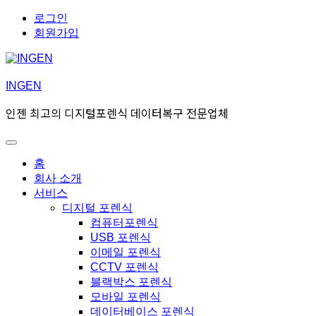
Skip
Skip
로그인
to
to
회원가입
navigation
content
INGEN
인젠 최고의 디지털포렌식 데이터복구 전문업체
Toggle
Primary
홈
menu
회사 소개
서비스
디지털 포렌식
컴퓨터포렌식
USB 포렌식
이메일 포렌식
CCTV 포렌식
블랙박스 포렌식
모바일 포렌식
데이터베이스 포렌식