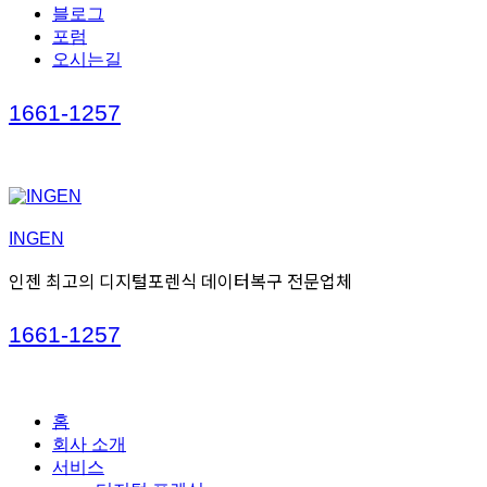
블로그
포럼
오시는길
Call
1661-1257
us
INGEN
인젠 최고의 디지털포렌식 데이터복구 전문업체
Call
1661-1257
us
홈
회사 소개
서비스