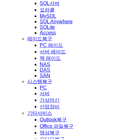
SQL서버
오라클
MySQL
SQL Anywhere
SQLite
Access
레이드복구
PC 레이드
서버 레이드
맥 레이드
NAS
DAS
SAN
시스템복구
PC
서버
가상머신
산업장비
기타서비스
Outlook복구
Office 파일복구
영상복구