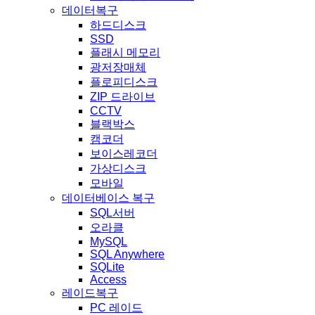
데이터복구
하드디스크
SSD
플래시 메모리
광저장매체
플로피디스크
ZIP 드라이브
CCTV
블랙박스
캠코더
보이스레코더
가상디스크
모바일
데이터베이스 복구
SQL서버
오라클
MySQL
SQL Anywhere
SQLite
Access
레이드복구
PC 레이드