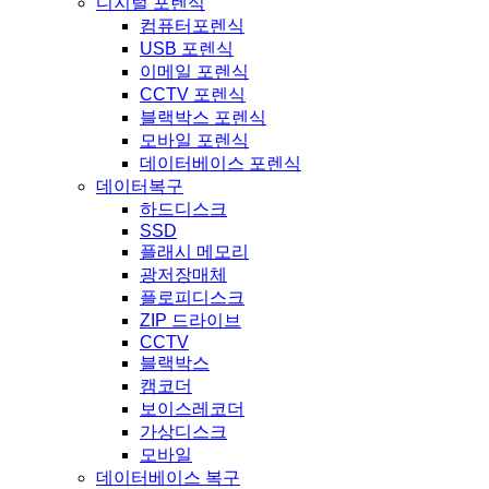
디지털 포렌식
컴퓨터포렌식
USB 포렌식
이메일 포렌식
CCTV 포렌식
블랙박스 포렌식
모바일 포렌식
데이터베이스 포렌식
데이터복구
하드디스크
SSD
플래시 메모리
광저장매체
플로피디스크
ZIP 드라이브
CCTV
블랙박스
캠코더
보이스레코더
가상디스크
모바일
데이터베이스 복구