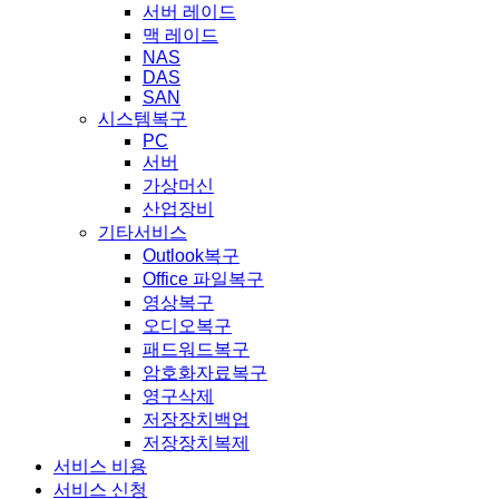
서버 레이드
맥 레이드
NAS
DAS
SAN
시스템복구
PC
서버
가상머신
산업장비
기타서비스
Outlook복구
Office 파일복구
영상복구
오디오복구
패드워드복구
암호화자료복구
영구삭제
저장장치백업
저장장치복제
서비스 비용
서비스 신청