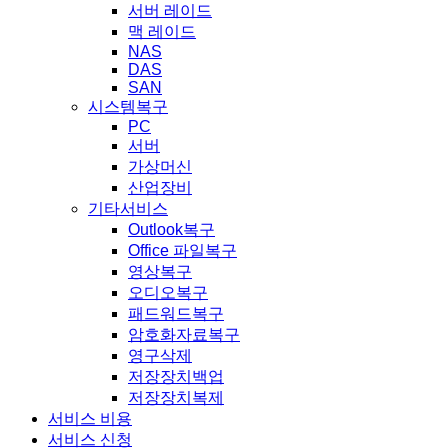
서버 레이드
맥 레이드
NAS
DAS
SAN
시스템복구
PC
서버
가상머신
산업장비
기타서비스
Outlook복구
Office 파일복구
영상복구
오디오복구
패드워드복구
암호화자료복구
영구삭제
저장장치백업
저장장치복제
서비스 비용
서비스 신청