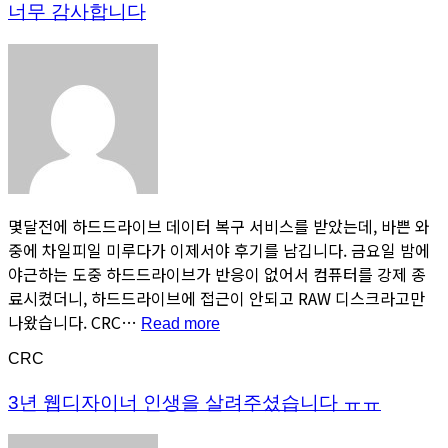
드
너무 감사합니다
립
니
다”
몇달전에 하드드라이브 데이터 복구 서비스를 받았는데, 바쁜 와
중에 차일피일 미루다가 이제서야 후기를 남깁니다. 금요일 밤에
야근하는 도중 하드드라이브가 반응이 없어서 컴퓨터를 강제 종
료시켰더니, 하드드라이브에 접근이 안되고 RAW 디스크라고만
나왔습니다. CRC…
“너
Read more
무
CRC
감
사
3년 웹디자이너 인생을 살려주셨습니다 ㅠㅠ
합
니
다”