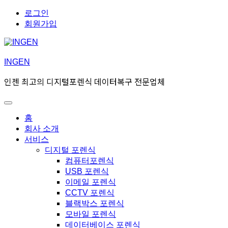
Skip
Skip
로그인
to
to
회원가입
navigation
content
INGEN
인젠 최고의 디지털포렌식 데이터복구 전문업체
Toggle
Primary
홈
menu
회사 소개
서비스
디지털 포렌식
컴퓨터포렌식
USB 포렌식
이메일 포렌식
CCTV 포렌식
블랙박스 포렌식
모바일 포렌식
데이터베이스 포렌식