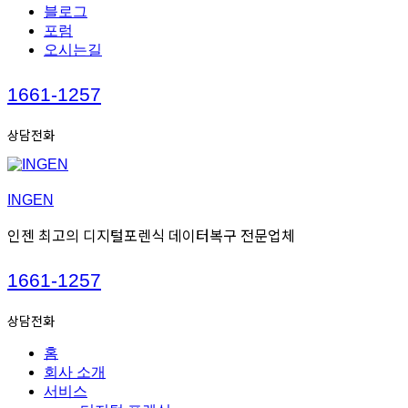
블로그
포럼
오시는길
Call
1661-1257
us
상담전화
INGEN
인젠 최고의 디지털포렌식 데이터복구 전문업체
Call
1661-1257
us
상담전화
홈
회사 소개
서비스