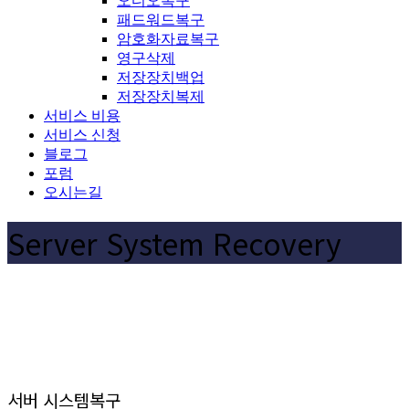
오디오복구
패드워드복구
암호화자료복구
영구삭제
저장장치백업
저장장치복제
서비스 비용
서비스 신청
블로그
포럼
오시는길
Server System Recovery
서버 시스템복구