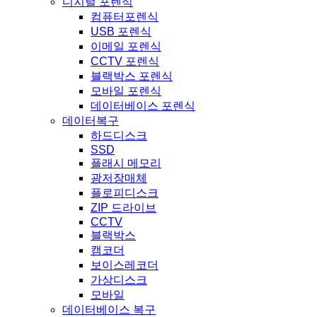
디지털 포렌식
컴퓨터포렌식
USB 포렌식
이메일 포렌식
CCTV 포렌식
블랙박스 포렌식
모바일 포렌식
데이터베이스 포렌식
데이터복구
하드디스크
SSD
플래시 메모리
광저장매체
플로피디스크
ZIP 드라이브
CCTV
블랙박스
캠코더
보이스레코더
가상디스크
모바일
데이터베이스 복구