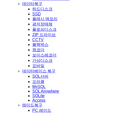
데이터복구
하드디스크
SSD
플래시 메모리
광저장매체
플로피디스크
ZIP 드라이브
CCTV
블랙박스
캠코더
보이스레코더
가상디스크
모바일
데이터베이스 복구
SQL서버
오라클
MySQL
SQL Anywhere
SQLite
Access
레이드복구
PC 레이드