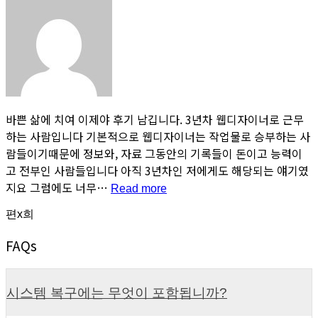
바쁜 삶에 치여 이제야 후기 남깁니다. 3년차 웹디자이너로 근무
하는 사람입니다 기본적으로 웹디자이너는 작업물로 승부하는 사
람들이기때문에 정보와, 자료 그동안의 기록들이 돈이고 능력이
고 전부인 사람들입니다 아직 3년차인 저에게도 해당되는 얘기였
“3
지요 그럼에도 너무…
Read more
년
웹
편x희
디
FAQs
자
이
너
인
시스템 복구에는 무엇이 포함됩니까?
생
을