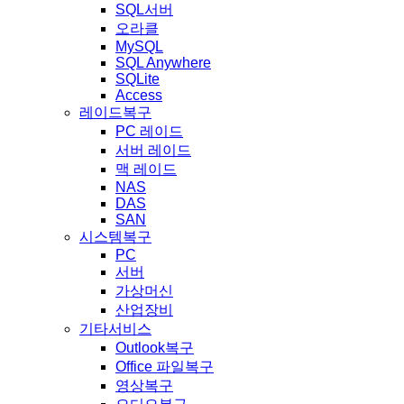
SQL서버
오라클
MySQL
SQL Anywhere
SQLite
Access
레이드복구
PC 레이드
서버 레이드
맥 레이드
NAS
DAS
SAN
시스템복구
PC
서버
가상머신
산업장비
기타서비스
Outlook복구
Office 파일복구
영상복구