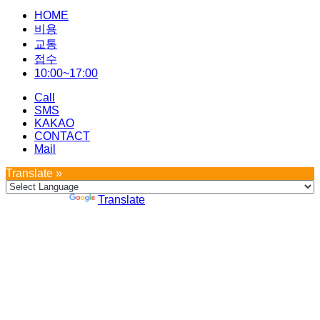
Scroll
HOME
to
top
비용
교통
접수
10:00~17:00
Call
SMS
KAKAO
CONTACT
Mail
Translate »
Powered by
Translate