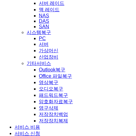
서버 레이드
맥 레이드
NAS
DAS
SAN
시스템복구
PC
서버
가상머신
산업장비
기타서비스
Outlook복구
Office 파일복구
영상복구
오디오복구
패드워드복구
암호화자료복구
영구삭제
저장장치백업
저장장치복제
서비스 비용
서비스 신청