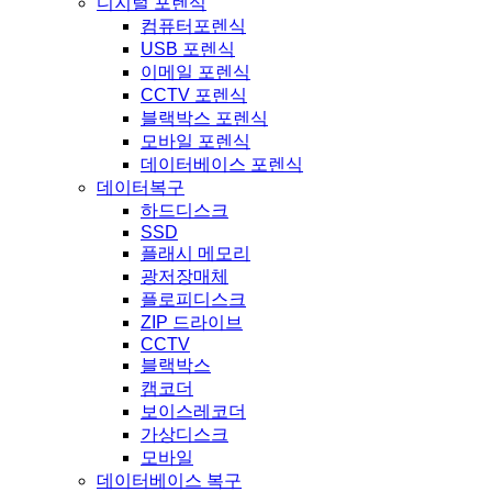
디지털 포렌식
컴퓨터포렌식
USB 포렌식
이메일 포렌식
CCTV 포렌식
블랙박스 포렌식
모바일 포렌식
데이터베이스 포렌식
데이터복구
하드디스크
SSD
플래시 메모리
광저장매체
플로피디스크
ZIP 드라이브
CCTV
블랙박스
캠코더
보이스레코더
가상디스크
모바일
데이터베이스 복구