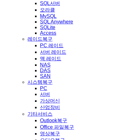
SQL서버
오라클
MySQL
SQL Anywhere
SQLite
Access
레이드복구
PC 레이드
서버 레이드
맥 레이드
NAS
DAS
SAN
시스템복구
PC
서버
가상머신
산업장비
기타서비스
Outlook복구
Office 파일복구
영상복구