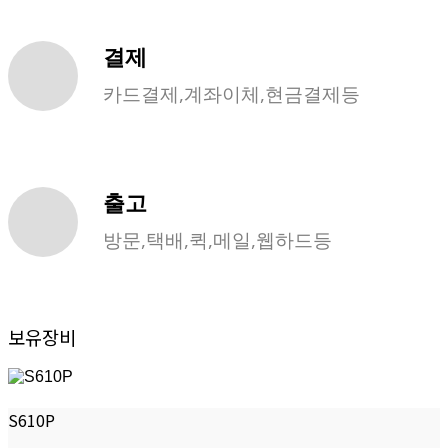
결제
카드결제,계좌이체,현금결제등
출고
방문,택배,퀵,메일,웹하드등
보유장비
S610P