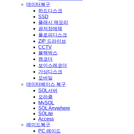
데이터복구
하드디스크
SSD
플래시 메모리
광저장매체
플로피디스크
ZIP 드라이브
CCTV
블랙박스
캠코더
보이스레코더
가상디스크
모바일
데이터베이스 복구
SQL서버
오라클
MySQL
SQL Anywhere
SQLite
Access
레이드복구
PC 레이드