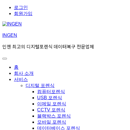
Skip
Skip
로그인
to
to
회원가입
navigation
content
INGEN
인젠 최고의 디지털포렌식 데이터복구 전문업체
Toggle
Primary
홈
menu
회사 소개
서비스
디지털 포렌식
컴퓨터포렌식
USB 포렌식
이메일 포렌식
CCTV 포렌식
블랙박스 포렌식
모바일 포렌식
데이터베이스 포렌식