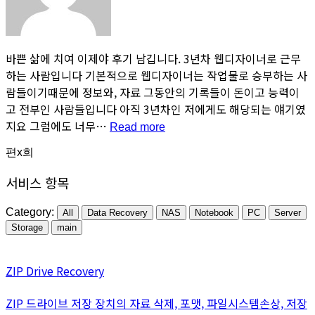
바쁜 삶에 치여 이제야 후기 남깁니다. 3년차 웹디자이너로 근무
하는 사람입니다 기본적으로 웹디자이너는 작업물로 승부하는 사
람들이기때문에 정보와, 자료 그동안의 기록들이 돈이고 능력이
고 전부인 사람들입니다 아직 3년차인 저에게도 해당되는 얘기였
“3
지요 그럼에도 너무…
Read more
년
웹
편x희
디
서비스 항목
자
이
너
Category:
All
Data Recovery
NAS
Notebook
PC
Server
인
Storage
main
생
을
ZIP Drive Recovery
살
려
주
ZIP 드라이브 저장 장치의 자료 삭제, 포맷, 파일시스템손상, 저장
셨