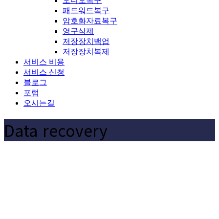
오디오복구
패드워드복구
암호화자료복구
영구삭제
저장장치백업
저장장치복제
서비스 비용
서비스 신청
블로그
포럼
오시는길
Data recovery