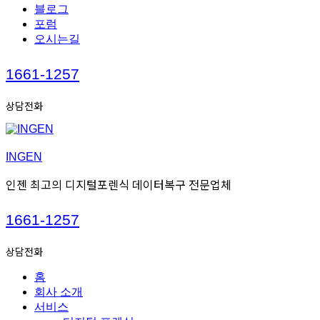
블로그
포럼
오시는길
Call
1661-1257
us
상담전화
INGEN
인젠 최고의 디지털포렌식 데이터복구 전문업체
Call
1661-1257
us
상담전화
홈
회사 소개
서비스