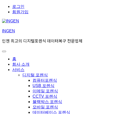
Skip
Skip
로그인
to
to
회원가입
navigation
content
INGEN
인젠 최고의 디지털포렌식 데이터복구 전문업체
Toggle
Primary
홈
menu
회사 소개
서비스
디지털 포렌식
컴퓨터포렌식
USB 포렌식
이메일 포렌식
CCTV 포렌식
블랙박스 포렌식
모바일 포렌식
데이터베이스 포렌식