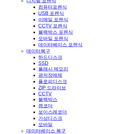
디지털 포렌식
컴퓨터포렌식
USB 포렌식
이메일 포렌식
CCTV 포렌식
블랙박스 포렌식
모바일 포렌식
데이터베이스 포렌식
데이터복구
하드디스크
SSD
플래시 메모리
광저장매체
플로피디스크
ZIP 드라이브
CCTV
블랙박스
캠코더
보이스레코더
가상디스크
모바일
데이터베이스 복구