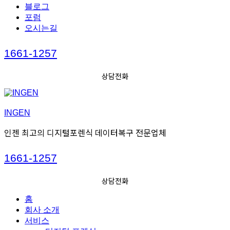
블로그
포럼
오시는길
Call
1661-1257
us
상담전화
INGEN
인젠 최고의 디지털포렌식 데이터복구 전문업체
Call
1661-1257
us
상담전화
홈
회사 소개
서비스