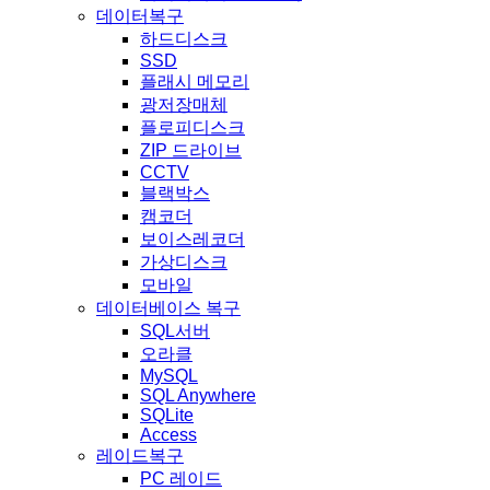
데이터복구
하드디스크
SSD
플래시 메모리
광저장매체
플로피디스크
ZIP 드라이브
CCTV
블랙박스
캠코더
보이스레코더
가상디스크
모바일
데이터베이스 복구
SQL서버
오라클
MySQL
SQL Anywhere
SQLite
Access
레이드복구
PC 레이드