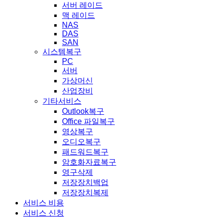
서버 레이드
맥 레이드
NAS
DAS
SAN
시스템복구
PC
서버
가상머신
산업장비
기타서비스
Outlook복구
Office 파일복구
영상복구
오디오복구
패드워드복구
암호화자료복구
영구삭제
저장장치백업
저장장치복제
서비스 비용
서비스 신청