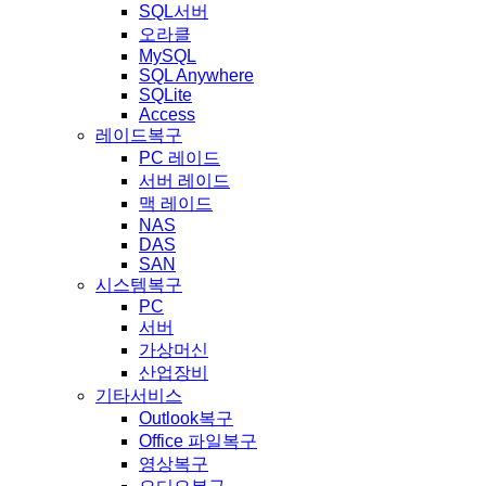
SQL서버
오라클
MySQL
SQL Anywhere
SQLite
Access
레이드복구
PC 레이드
서버 레이드
맥 레이드
NAS
DAS
SAN
시스템복구
PC
서버
가상머신
산업장비
기타서비스
Outlook복구
Office 파일복구
영상복구