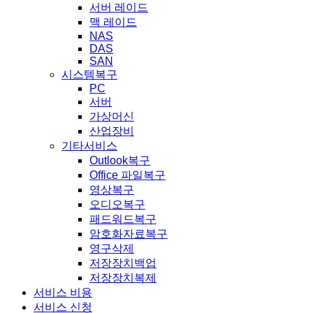
서버 레이드
맥 레이드
NAS
DAS
SAN
시스템복구
PC
서버
가상머신
산업장비
기타서비스
Outlook복구
Office 파일복구
영상복구
오디오복구
패드워드복구
암호화자료복구
영구삭제
저장장치백업
저장장치복제
서비스 비용
서비스 신청