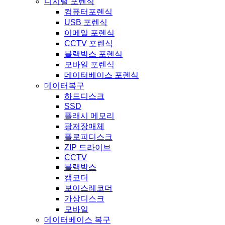
디지털 포렌식
컴퓨터포렌식
USB 포렌식
이메일 포렌식
CCTV 포렌식
블랙박스 포렌식
모바일 포렌식
데이터베이스 포렌식
데이터복구
하드디스크
SSD
플래시 메모리
광저장매체
플로피디스크
ZIP 드라이브
CCTV
블랙박스
캠코더
보이스레코더
가상디스크
모바일
데이터베이스 복구