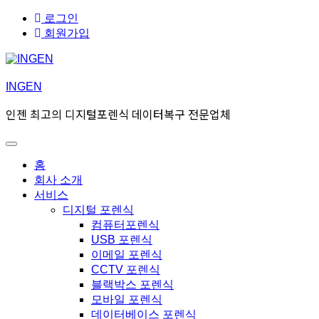
Skip
Skip
로그인
to
to
회원가입
navigation
content
INGEN
인젠 최고의 디지털포렌식 데이터복구 전문업체
Toggle
Primary
홈
menu
회사 소개
서비스
디지털 포렌식
컴퓨터포렌식
USB 포렌식
이메일 포렌식
CCTV 포렌식
블랙박스 포렌식
모바일 포렌식
데이터베이스 포렌식