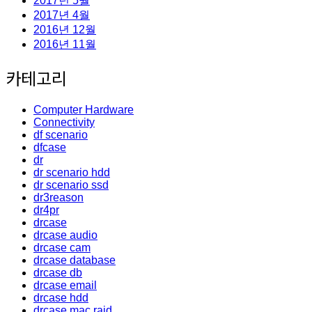
2017년 5월
2017년 4월
2016년 12월
2016년 11월
카테고리
Computer Hardware
Connectivity
df scenario
dfcase
dr
dr scenario hdd
dr scenario ssd
dr3reason
dr4pr
drcase
drcase audio
drcase cam
drcase database
drcase db
drcase email
drcase hdd
drcase mac raid