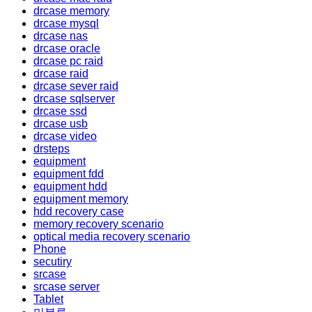
drcase memory
drcase mysql
drcase nas
drcase oracle
drcase pc raid
drcase raid
drcase sever raid
drcase sqlserver
drcase ssd
drcase usb
drcase video
drsteps
equipment
equipment fdd
equipment hdd
equipment memory
hdd recovery case
memory recovery scenario
optical media recovery scenario
Phone
secutiry
srcase
srcase server
Tablet