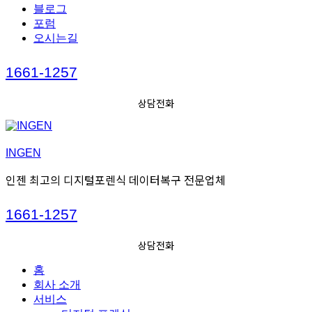
블로그
포럼
오시는길
Call
1661-1257
us
상담전화
INGEN
인젠 최고의 디지털포렌식 데이터복구 전문업체
Call
1661-1257
us
상담전화
홈
회사 소개
서비스