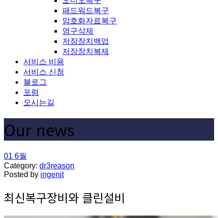
오디오복구
패드워드복구
암호화자료복구
영구삭제
저장장치백업
저장장치복제
서비스 비용
서비스 신청
블로그
포럼
오시는길
Our news
01
6월
Category:
dr3reason
Posted by
ingenit
최신복구장비와 클린설비