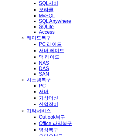
SQL서버
오라클
MySQL
SQL Anywhere
SQLite
Access
레이드복구
PC 레이드
서버 레이드
맥 레이드
NAS
DAS
SAN
시스템복구
PC
서버
가상머신
산업장비
기타서비스
Outlook복구
Office 파일복구
영상복구