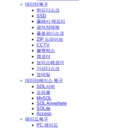
데이터복구
하드디스크
SSD
플래시 메모리
광저장매체
플로피디스크
ZIP 드라이브
CCTV
블랙박스
캠코더
보이스레코더
가상디스크
모바일
데이터베이스 복구
SQL서버
오라클
MySQL
SQL Anywhere
SQLite
Access
레이드복구
PC 레이드