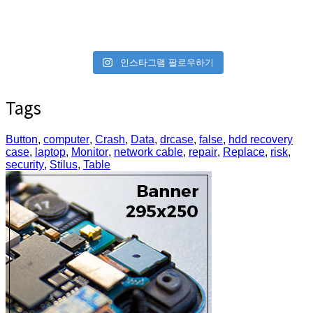
인스타그램 팔로우하기
Tags
Button
,
computer
,
Crash
,
Data
,
drcase
,
false
,
hdd recovery
case
,
laptop
,
Monitor
,
network cable
,
repair
,
Replace
,
risk
,
security
,
Stilus
,
Table