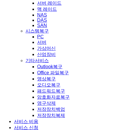
서버 레이드
맥 레이드
NAS
DAS
SAN
시스템복구
PC
서버
가상머신
산업장비
기타서비스
Outlook복구
Office 파일복구
영상복구
오디오복구
패드워드복구
암호화자료복구
영구삭제
저장장치백업
저장장치복제
서비스 비용
서비스 신청