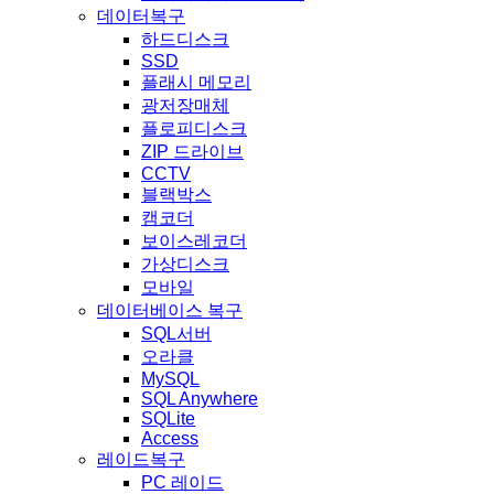
데이터복구
하드디스크
SSD
플래시 메모리
광저장매체
플로피디스크
ZIP 드라이브
CCTV
블랙박스
캠코더
보이스레코더
가상디스크
모바일
데이터베이스 복구
SQL서버
오라클
MySQL
SQL Anywhere
SQLite
Access
레이드복구
PC 레이드