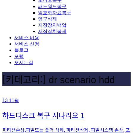
오디오복구
패드워드복구
암호화자료복구
영구삭제
저장장치백업
저장장치복제
서비스 비용
서비스 신청
블로그
포럼
오시는길
[카테고리:]
dr scenario hdd
13
11월
하드디스크 복구 시나리오 1
파티션손상,파일또는 폴더 삭제, 파티션삭제, 파일시스템 손상, 포