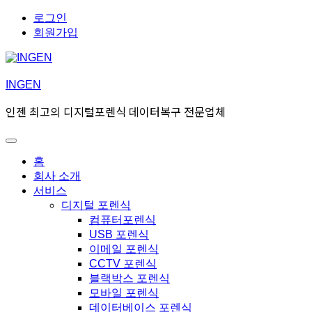
Skip
Skip
로그인
to
to
회원가입
navigation
content
INGEN
인젠 최고의 디지털포렌식 데이터복구 전문업체
Toggle
Primary
홈
menu
회사 소개
서비스
디지털 포렌식
컴퓨터포렌식
USB 포렌식
이메일 포렌식
CCTV 포렌식
블랙박스 포렌식
모바일 포렌식
데이터베이스 포렌식