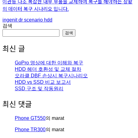
이관등 다소 복잡한 내부 부품을 교체하여 복구를 해야하는 상황
의 데이터 복구 시나리오 입니다.
An
Posted
ingenit
dr scenario hdd
article
in
검색
by
검색
최신 글
GoPro 영상에 대한 이해와 복구
HDD 헤더 호환성 및 교체 절차
오라클 DBF 손상시 복구시나리오
HDD vs SSD 비교 보고서
SSD 구조 및 작동원리
최신 댓글
Phone GT550
의
marat
Phone TR300
의
marat