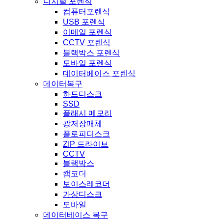
디지털 포렌식
컴퓨터포렌식
USB 포렌식
이메일 포렌식
CCTV 포렌식
블랙박스 포렌식
모바일 포렌식
데이터베이스 포렌식
데이터복구
하드디스크
SSD
플래시 메모리
광저장매체
플로피디스크
ZIP 드라이브
CCTV
블랙박스
캠코더
보이스레코더
가상디스크
모바일
데이터베이스 복구