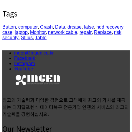
Tags
Button
,
computer
,
Crash
,
Data
,
drcase
,
false
,
hdd recovery
case
,
laptop
,
Monitor
,
network cable
,
repair
,
Replace
,
risk
,
security
,
Stilus
,
Table
ingen@ingen.co.kr
Facebook
Instagram
YouTube
최고의 기술력과 다양한 경험으로 고객에게 최고의 가치를 제공
하는 디지털포렌식 데이터복구 전문기업 인젠의 서비스와 최고의
기술력을 경험하십시요.
Our Newsletter