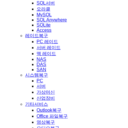
SQL서버
오라클
MySQL
SQL Anywhere
SQLite
Access
레이드복구
PC 레이드
서버 레이드
맥 레이드
NAS
DAS
SAN
시스템복구
PC
서버
가상머신
산업장비
기타서비스
Outlook복구
Office 파일복구
영상복구