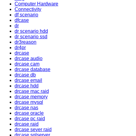
Computer Hardware
Connectivity
df scenario
dfcase
dr
dr scenario hdd
dr scenario ssd
dr3reason
dr4pr
drcase
drcase audio
drcase cam
drcase database
drcase db
drcase email
drcase hdd
drcase mac raid
drcase memory
drcase mysql
drcase nas
drcase oracle
drcase pc raid
drcase raid
drcase sever raid
drcase sqlserver