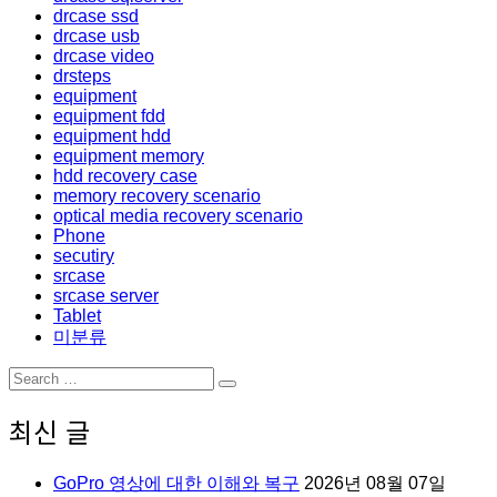
drcase ssd
drcase usb
drcase video
drsteps
equipment
equipment fdd
equipment hdd
equipment memory
hdd recovery case
memory recovery scenario
optical media recovery scenario
Phone
secutiry
srcase
srcase server
Tablet
미분류
Search
Search
for:
최신 글
GoPro 영상에 대한 이해와 복구
2026년 08월 07일