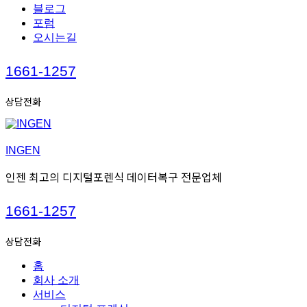
블로그
포럼
오시는길
Call
1661-1257
us
상담전화
INGEN
인젠 최고의 디지털포렌식 데이터복구 전문업체
Call
1661-1257
us
상담전화
홈
회사 소개
서비스