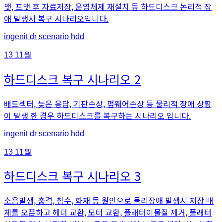
맷, 포맷 후 자료저장, 운영체제 재설치 등 하드디스크 논리적 장
애 발생시 복구 시나리오입니다.
An
Posted
ingenit
dr scenario hdd
article
in
by
13
11월
하드디스크 복구 시나리오 2
배드섹터, 늦은 응답, 기판손상, 펌웨어손상 등 물리적 장애 상황
이 발생 한 경우 하드디스크를 복구하는 시나리오 입니다.
An
Posted
ingenit
dr scenario hdd
article
in
by
13
11월
하드디스크 복구 시나리오 3
소음발생, 충격, 침수, 화재 등 원인으로 물리장애 발생시 저장 매
체를 오픈하고 헤더 교환, 모터 교환, 플래터이물질 제거, 플래터