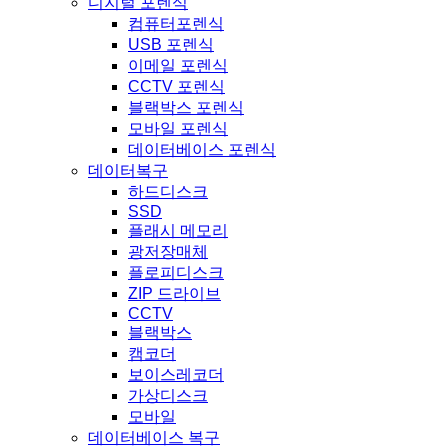
디지털 포렌식
컴퓨터포렌식
USB 포렌식
이메일 포렌식
CCTV 포렌식
블랙박스 포렌식
모바일 포렌식
데이터베이스 포렌식
데이터복구
하드디스크
SSD
플래시 메모리
광저장매체
플로피디스크
ZIP 드라이브
CCTV
블랙박스
캠코더
보이스레코더
가상디스크
모바일
데이터베이스 복구