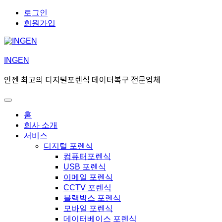
Skip
Skip
로그인
to
to
회원가입
navigation
content
INGEN
인젠 최고의 디지털포렌식 데이터복구 전문업체
Toggle
Primary
홈
menu
회사 소개
서비스
디지털 포렌식
컴퓨터포렌식
USB 포렌식
이메일 포렌식
CCTV 포렌식
블랙박스 포렌식
모바일 포렌식
데이터베이스 포렌식