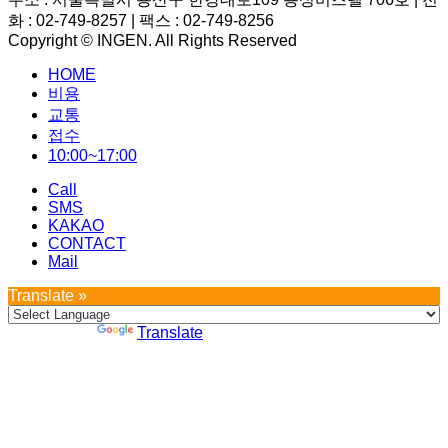
화 : 02-749-8257 | 팩스 : 02-749-8256
Copyright © INGEN. All Rights Reserved
Scroll
HOME
to
top
비용
교통
접수
10:00~17:00
Call
SMS
KAKAO
CONTACT
Mail
Translate »
Powered by
Translate