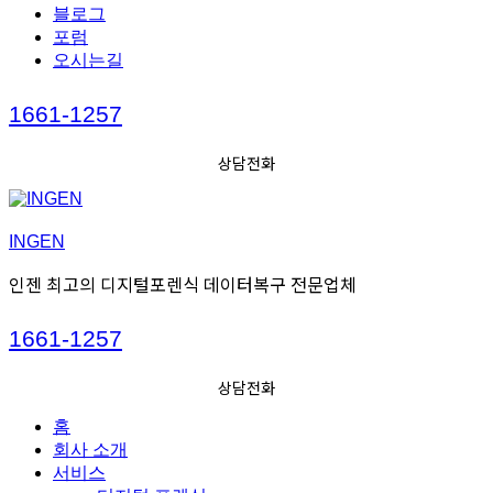
블로그
포럼
오시는길
Call
1661-1257
us
상담전화
INGEN
인젠 최고의 디지털포렌식 데이터복구 전문업체
Call
1661-1257
us
상담전화
홈
회사 소개
서비스