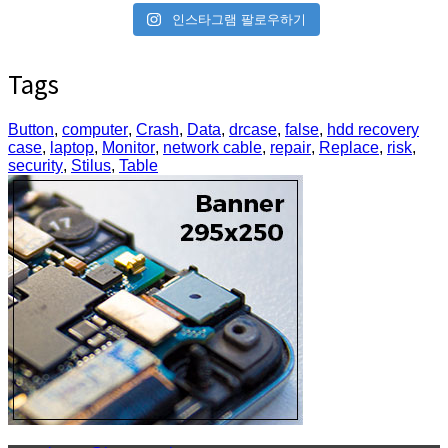
인스타그램 팔로우하기
Tags
Button
,
computer
,
Crash
,
Data
,
drcase
,
false
,
hdd recovery
case
,
laptop
,
Monitor
,
network cable
,
repair
,
Replace
,
risk
,
security
,
Stilus
,
Table