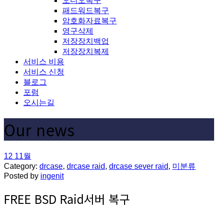
오디오복구
패드워드복구
암호화자료복구
영구삭제
저장장치백업
저장장치복제
서비스 비용
서비스 신청
블로그
포럼
오시는길
Our news
12
11월
Category:
drcase
,
drcase raid
,
drcase sever raid
,
미분류
Posted by
ingenit
FREE BSD Raid서버 복구