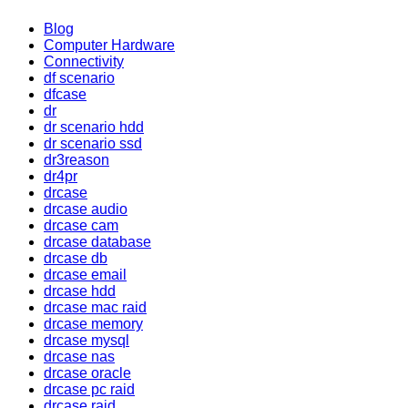
Blog
Computer Hardware
Connectivity
df scenario
dfcase
dr
dr scenario hdd
dr scenario ssd
dr3reason
dr4pr
drcase
drcase audio
drcase cam
drcase database
drcase db
drcase email
drcase hdd
drcase mac raid
drcase memory
drcase mysql
drcase nas
drcase oracle
drcase pc raid
drcase raid