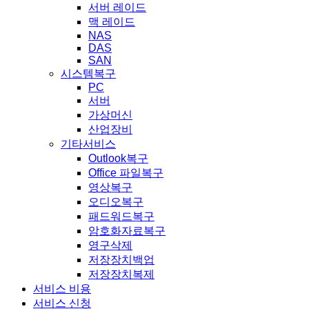
서버 레이드
맥 레이드
NAS
DAS
SAN
시스템복구
PC
서버
가상머신
산업장비
기타서비스
Outlook복구
Office 파일복구
영상복구
오디오복구
패드워드복구
암호화자료복구
영구삭제
저장장치백업
저장장치복제
서비스 비용
서비스 신청