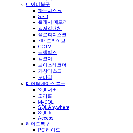
데이터복구
하드디스크
SSD
플래시 메모리
광저장매체
플로피디스크
ZIP 드라이브
CCTV
블랙박스
캠코더
보이스레코더
가상디스크
모바일
데이터베이스 복구
SQL서버
오라클
MySQL
SQL Anywhere
SQLite
Access
레이드복구
PC 레이드