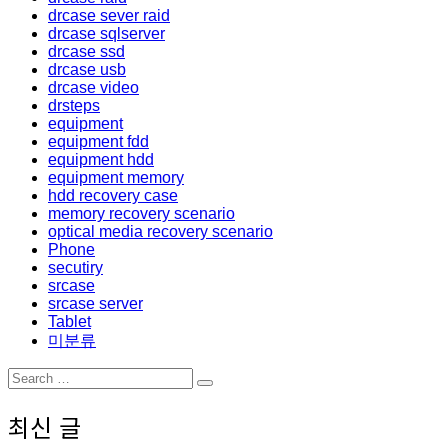
drcase sever raid
drcase sqlserver
drcase ssd
drcase usb
drcase video
drsteps
equipment
equipment fdd
equipment hdd
equipment memory
hdd recovery case
memory recovery scenario
optical media recovery scenario
Phone
secutiry
srcase
srcase server
Tablet
미분류
Search
Search
for:
최신 글