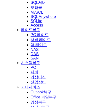
SQL서버
오라클
MySQL
SQL Anywhere
SQLite
Access
레이드복구
PC 레이드
서버 레이드
맥 레이드
NAS
DAS
SAN
시스템복구
PC
서버
가상머신
산업장비
기타서비스
Outlook복구
Office 파일복구
영상복구