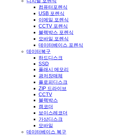
디지털 포렌식
컴퓨터포렌식
USB 포렌식
이메일 포렌식
CCTV 포렌식
블랙박스 포렌식
모바일 포렌식
데이터베이스 포렌식
데이터복구
하드디스크
SSD
플래시 메모리
광저장매체
플로피디스크
ZIP 드라이브
CCTV
블랙박스
캠코더
보이스레코더
가상디스크
모바일
데이터베이스 복구