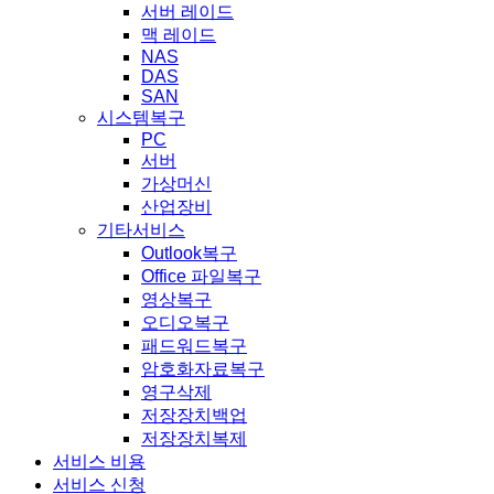
서버 레이드
맥 레이드
NAS
DAS
SAN
시스템복구
PC
서버
가상머신
산업장비
기타서비스
Outlook복구
Office 파일복구
영상복구
오디오복구
패드워드복구
암호화자료복구
영구삭제
저장장치백업
저장장치복제
서비스 비용
서비스 신청