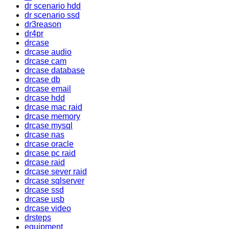
dr scenario hdd
dr scenario ssd
dr3reason
dr4pr
drcase
drcase audio
drcase cam
drcase database
drcase db
drcase email
drcase hdd
drcase mac raid
drcase memory
drcase mysql
drcase nas
drcase oracle
drcase pc raid
drcase raid
drcase sever raid
drcase sqlserver
drcase ssd
drcase usb
drcase video
drsteps
equipment