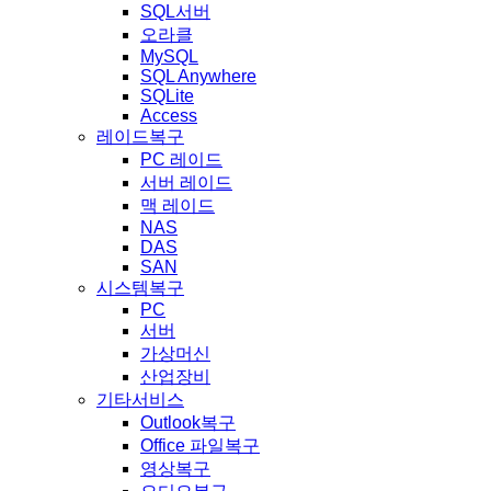
SQL서버
오라클
MySQL
SQL Anywhere
SQLite
Access
레이드복구
PC 레이드
서버 레이드
맥 레이드
NAS
DAS
SAN
시스템복구
PC
서버
가상머신
산업장비
기타서비스
Outlook복구
Office 파일복구
영상복구