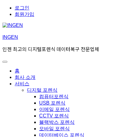
Skip
Skip
로그인
to
to
회원가입
navigation
content
INGEN
인젠 최고의 디지털포렌식 데이터복구 전문업체
Toggle
Primary
홈
menu
회사 소개
서비스
디지털 포렌식
컴퓨터포렌식
USB 포렌식
이메일 포렌식
CCTV 포렌식
블랙박스 포렌식
모바일 포렌식
데이터베이스 포렌식