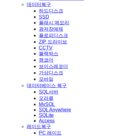
데이터복구
하드디스크
SSD
플래시 메모리
광저장매체
플로피디스크
ZIP 드라이브
CCTV
블랙박스
캠코더
보이스레코더
가상디스크
모바일
데이터베이스 복구
SQL서버
오라클
MySQL
SQL Anywhere
SQLite
Access
레이드복구
PC 레이드