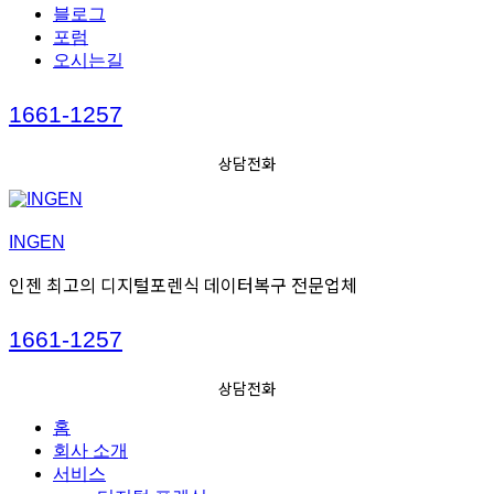
블로그
포럼
오시는길
Call
1661-1257
us
상담전화
INGEN
인젠 최고의 디지털포렌식 데이터복구 전문업체
Call
1661-1257
us
상담전화
홈
회사 소개
서비스