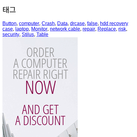
태그
Button
,
computer
,
Crash
,
Data
,
drcase
,
false
,
hdd recovery
case
,
laptop
,
Monitor
,
network cable
,
repair
,
Replace
,
risk
,
security
,
Stilus
,
Table