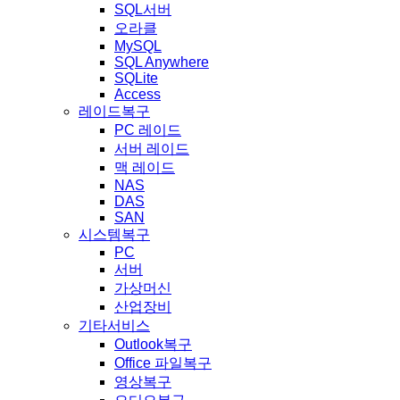
SQL서버
오라클
MySQL
SQL Anywhere
SQLite
Access
레이드복구
PC 레이드
서버 레이드
맥 레이드
NAS
DAS
SAN
시스템복구
PC
서버
가상머신
산업장비
기타서비스
Outlook복구
Office 파일복구
영상복구