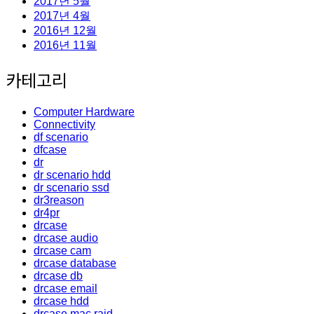
2017년 5월
2017년 4월
2016년 12월
2016년 11월
카테고리
Computer Hardware
Connectivity
df scenario
dfcase
dr
dr scenario hdd
dr scenario ssd
dr3reason
dr4pr
drcase
drcase audio
drcase cam
drcase database
drcase db
drcase email
drcase hdd
drcase mac raid