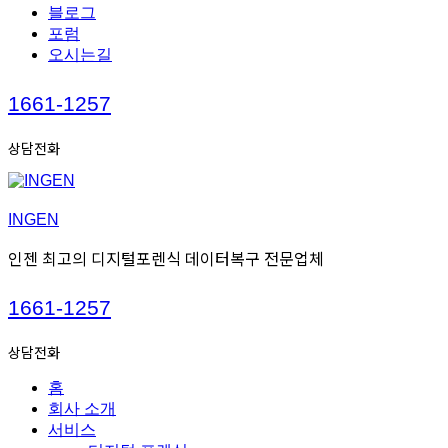
블로그
포럼
오시는길
Call
1661-1257
us
상담전화
INGEN
인젠 최고의 디지털포렌식 데이터복구 전문업체
Call
1661-1257
us
상담전화
홈
회사 소개
서비스