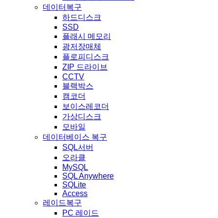
데이터복구
하드디스크
SSD
플래시 메모리
광저장매체
플로피디스크
ZIP 드라이브
CCTV
블랙박스
캠코더
보이스레코더
가상디스크
모바일
데이터베이스 복구
SQL서버
오라클
MySQL
SQL Anywhere
SQLite
Access
레이드복구
PC 레이드