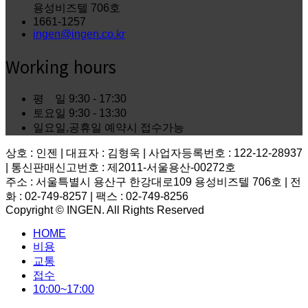
용성비즈텔 706호
1661-1257
ingen@ingen.co.kr
Working hours
평 일
9:30 - 17:30
토요일
9:30 - 13:30
일요일,공휴일
예약시 접수가능
상호 : 인젠 | 대표자 : 김형욱 | 사업자등록번호 : 122-12-28937
| 통신판매신고번호 : 제2011-서울용산-00272호
주소 : 서울특별시 용산구 한강대로109 용성비즈텔 706호 | 전
화 : 02-749-8257 | 팩스 : 02-749-8256
Copyright © INGEN. All Rights Reserved
Scroll
HOME
to
top
비용
교통
접수
10:00~17:00