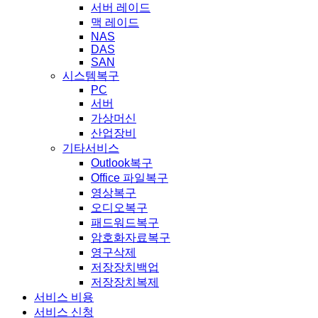
서버 레이드
맥 레이드
NAS
DAS
SAN
시스템복구
PC
서버
가상머신
산업장비
기타서비스
Outlook복구
Office 파일복구
영상복구
오디오복구
패드워드복구
암호화자료복구
영구삭제
저장장치백업
저장장치복제
서비스 비용
서비스 신청