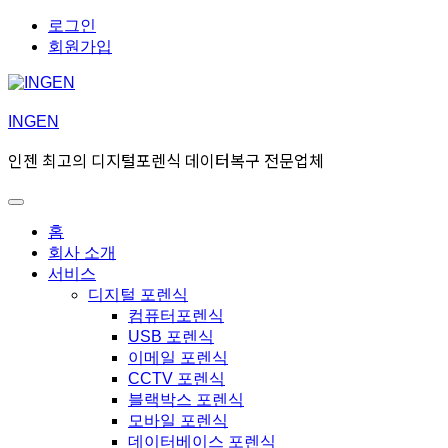
Skip
Skip
로그인
to
to
회원가입
navigation
content
INGEN
인젠 최고의 디지털포렌식 데이터복구 전문업체
Toggle
Primary
홈
menu
회사 소개
서비스
디지털 포렌식
컴퓨터포렌식
USB 포렌식
이메일 포렌식
CCTV 포렌식
블랙박스 포렌식
모바일 포렌식
데이터베이스 포렌식