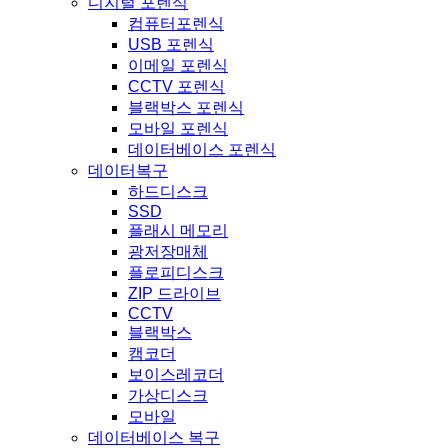
디지털 포렌식
컴퓨터포렌식
USB 포렌식
이메일 포렌식
CCTV 포렌식
블랙박스 포렌식
모바일 포렌식
데이터베이스 포렌식
데이터복구
하드디스크
SSD
플래시 메모리
광저장매체
플로피디스크
ZIP 드라이브
CCTV
블랙박스
캠코더
보이스레코더
가상디스크
모바일
데이터베이스 복구