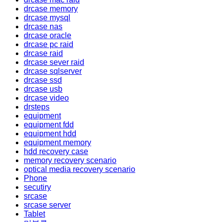
drcase memory
drcase mysql
drcase nas
drcase oracle
drcase pc raid
drcase raid
drcase sever raid
drcase sqlserver
drcase ssd
drcase usb
drcase video
drsteps
equipment
equipment fdd
equipment hdd
equipment memory
hdd recovery case
memory recovery scenario
optical media recovery scenario
Phone
secutiry
srcase
srcase server
Tablet