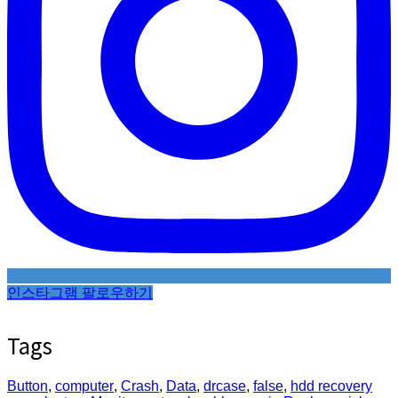
인스타그램 팔로우하기
Tags
Button
,
computer
,
Crash
,
Data
,
drcase
,
false
,
hdd recovery