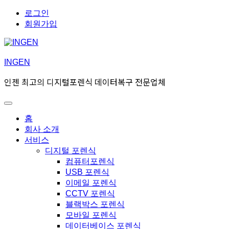
Skip
Skip
로그인
to
to
회원가입
navigation
content
INGEN
인젠 최고의 디지털포렌식 데이터복구 전문업체
Toggle
Primary
홈
menu
회사 소개
서비스
디지털 포렌식
컴퓨터포렌식
USB 포렌식
이메일 포렌식
CCTV 포렌식
블랙박스 포렌식
모바일 포렌식
데이터베이스 포렌식