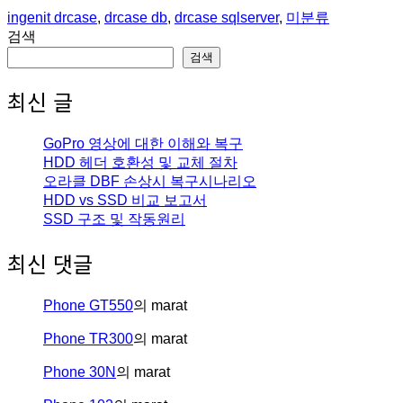
An
Posted
ingenit
drcase
,
drcase db
,
drcase sqlserver
,
미분류
article
in
검색
by
검색
최신 글
GoPro 영상에 대한 이해와 복구
HDD 헤더 호환성 및 교체 절차
오라클 DBF 손상시 복구시나리오
HDD vs SSD 비교 보고서
SSD 구조 및 작동원리
최신 댓글
Phone GT550
의
marat
Phone TR300
의
marat
Phone 30N
의
marat