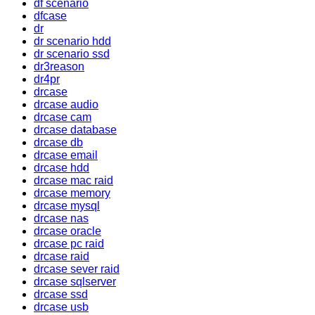
df scenario
dfcase
dr
dr scenario hdd
dr scenario ssd
dr3reason
dr4pr
drcase
drcase audio
drcase cam
drcase database
drcase db
drcase email
drcase hdd
drcase mac raid
drcase memory
drcase mysql
drcase nas
drcase oracle
drcase pc raid
drcase raid
drcase sever raid
drcase sqlserver
drcase ssd
drcase usb