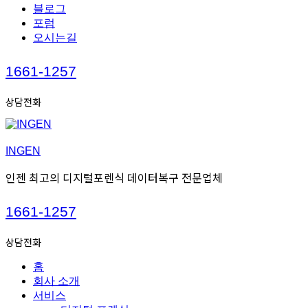
블로그
포럼
오시는길
Call
1661-1257
us
상담전화
INGEN
인젠 최고의 디지털포렌식 데이터복구 전문업체
Call
1661-1257
us
상담전화
홈
회사 소개
서비스