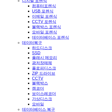
디지털 포렌식
컴퓨터포렌식
USB 포렌식
이메일 포렌식
CCTV 포렌식
블랙박스 포렌식
모바일 포렌식
데이터베이스 포렌식
데이터복구
하드디스크
SSD
플래시 메모리
광저장매체
플로피디스크
ZIP 드라이브
CCTV
블랙박스
캠코더
보이스레코더
가상디스크
모바일
데이터베이스 복구