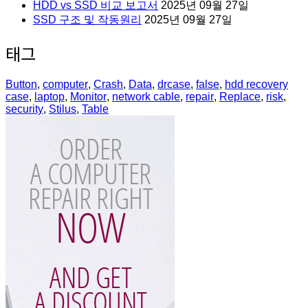
HDD vs SSD 비교 보고서
2025년 09월 27일
SSD 구조 및 작동원리
2025년 09월 27일
태그
Button
,
computer
,
Crash
,
Data
,
drcase
,
false
,
hdd recovery
case
,
laptop
,
Monitor
,
network cable
,
repair
,
Replace
,
risk
,
security
,
Stilus
,
Table