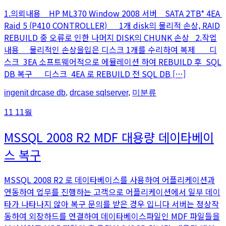
1.의뢰내용 HP ML370 Window 2008 서버 SATA 2TB* 4EA
Raid 5 (P410 CONTROLLER) 1개 disk의 물리적 손상, RAID
REBUILD 중 오류로 인한 나머지 DISK의 CHUNK 손상 2.작업
내용 물리적인 손상을입은 디스크 1개를 수리하여 복제 디
스크 3EA 소프트웨어적으로 에뮬레이션 하여 REBUILD 후 SQL
DB 복구 디스크 4EA 로 REBUILD 전 SQL DB […]
An
Posted
ingenit
drcase db
,
drcase sqlserver
,
미분류
article
in
by
11
11월
MSSQL 2008 R2 MDF 대용량 데이타베이
스 복구
MSSQL 2008 R2 로 데이타베이스를 사용하여 어플리케이션과
연동하여 업무를 진행하는 고객으로 어플리케이션에서 일부 데이
타가 나타나지 않아 복구 문의를 받은 경우 입니다 서버는 정상작
동하여 외장하드를 연결하여 데이타베이스파일인 MDF 파일들을