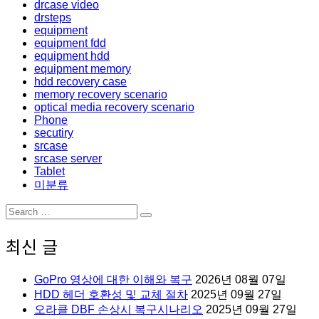
drcase video
drsteps
equipment
equipment fdd
equipment hdd
equipment memory
hdd recovery case
memory recovery scenario
optical media recovery scenario
Phone
secutiry
srcase
srcase server
Tablet
미분류
Search
Search
for:
최신 글
GoPro 영상에 대한 이해와 복구
2026년 08월 07일
HDD 헤더 호환성 및 교체 절차
2025년 09월 27일
오라클 DBF 손상시 복구시나리오
2025년 09월 27일