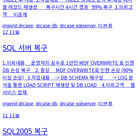
블 레코드 재생성 복구시간 4시간 경과 99% 복구 3.의뢰고
객 비공개
An
Posted
ingenit
drcase
,
drcase db
,
drcase sqlserver
,
미분류
article
in
12
11월
by
SQL 서버 복구
1.의뢰내용 운영자의 실수로 1년전 MDF OVERWRITE 로 인한
DB 손상 복구 2. 증상 MDF OVERWRITE로 인한 손상 (90%
이상 손상) 3.작업내용 -> DB SCHEMA 재구성 -> LOG 분
석을 통한 LOAD SCRIPT 재생성 및 DB LOAD 4.의뢰고객 웹
서비스 업체
An
Posted
ingenit
drcase
,
drcase db
,
drcase sqlserver
,
미분류
article
in
by
11
11월
SQL2005 복구