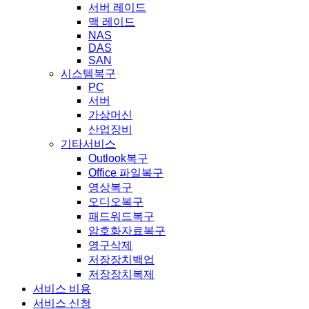
서버 레이드
맥 레이드
NAS
DAS
SAN
시스템복구
PC
서버
가상머신
산업장비
기타서비스
Outlook복구
Office 파일복구
영상복구
오디오복구
패드워드복구
암호화자료복구
영구삭제
저장장치백업
저장장치복제
서비스 비용
서비스 신청