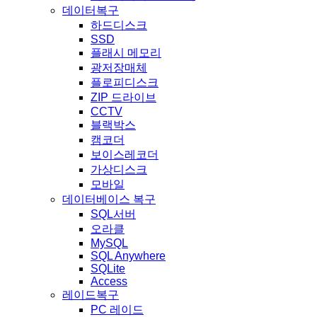
데이터복구
하드디스크
SSD
플래시 메모리
광저장매체
플로피디스크
ZIP 드라이브
CCTV
블랙박스
캠코더
보이스레코더
가상디스크
모바일
데이터베이스 복구
SQL서버
오라클
MySQL
SQL Anywhere
SQLite
Access
레이드복구
PC 레이드