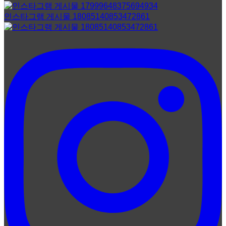
인스타그램 게시물 18085140853472861