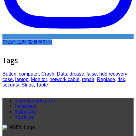
인스타그램 팔로우하기
Tags
Button
,
computer
,
Crash
,
Data
,
drcase
,
false
,
hdd recovery
case
,
laptop
,
Monitor
,
network cable
,
repair
,
Replace
,
risk
,
security
,
Stilus
,
Table
ingen@ingen.co.kr
Facebook
Instagram
YouTube