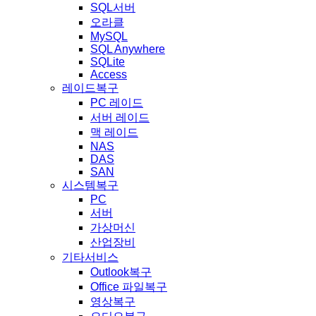
SQL서버
오라클
MySQL
SQL Anywhere
SQLite
Access
레이드복구
PC 레이드
서버 레이드
맥 레이드
NAS
DAS
SAN
시스템복구
PC
서버
가상머신
산업장비
기타서비스
Outlook복구
Office 파일복구
영상복구