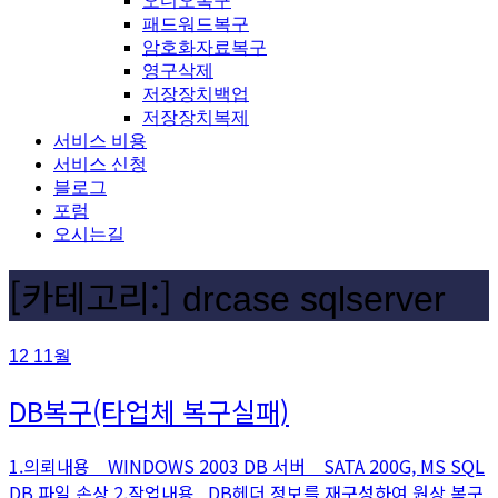
오디오복구
패드워드복구
암호화자료복구
영구삭제
저장장치백업
저장장치복제
서비스 비용
서비스 신청
블로그
포럼
오시는길
[카테고리:]
drcase sqlserver
12
11월
DB복구(타업체 복구실패)
1.의뢰내용 WINDOWS 2003 DB 서버 SATA 200G, MS SQL
DB 파일 손상 2.작업내용 DB헤더 정보를 재구성하여 원상 복구