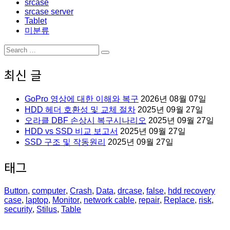
srcase
srcase server
Tablet
미분류
Search
Search
for:
최신 글
GoPro 영상에 대한 이해와 복구
2026년 08월 07일
HDD 헤더 호환성 및 교체 절차
2025년 09월 27일
오라클 DBF 손상시 복구시나리오
2025년 09월 27일
HDD vs SSD 비교 보고서
2025년 09월 27일
SSD 구조 및 작동원리
2025년 09월 27일
태그
Button
,
computer
,
Crash
,
Data
,
drcase
,
false
,
hdd recovery
case
,
laptop
,
Monitor
,
network cable
,
repair
,
Replace
,
risk
,
security
,
Stilus
,
Table