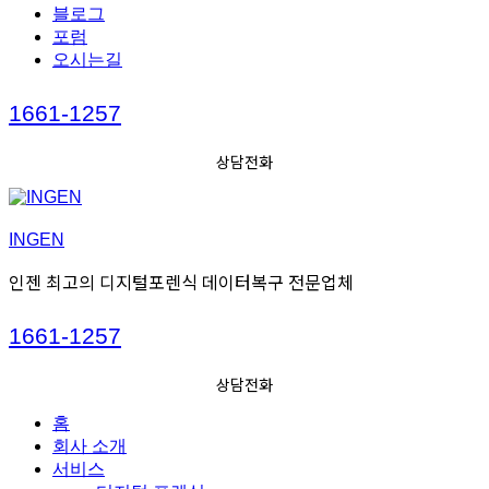
블로그
포럼
오시는길
Call
1661-1257
us
상담전화
INGEN
인젠 최고의 디지털포렌식 데이터복구 전문업체
Call
1661-1257
us
상담전화
홈
회사 소개
서비스