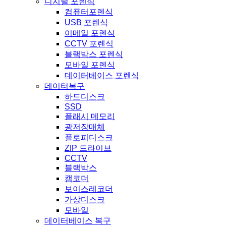
디지털 포렌식
컴퓨터포렌식
USB 포렌식
이메일 포렌식
CCTV 포렌식
블랙박스 포렌식
모바일 포렌식
데이터베이스 포렌식
데이터복구
하드디스크
SSD
플래시 메모리
광저장매체
플로피디스크
ZIP 드라이브
CCTV
블랙박스
캠코더
보이스레코더
가상디스크
모바일
데이터베이스 복구