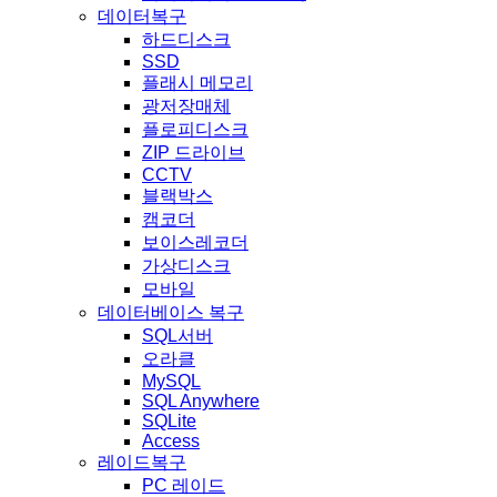
데이터복구
하드디스크
SSD
플래시 메모리
광저장매체
플로피디스크
ZIP 드라이브
CCTV
블랙박스
캠코더
보이스레코더
가상디스크
모바일
데이터베이스 복구
SQL서버
오라클
MySQL
SQL Anywhere
SQLite
Access
레이드복구
PC 레이드