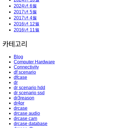
2024년 6월
2017년 5월
2017년 4월
2016년 12월
2016년 11월
카테고리
Blog
Computer Hardware
Connectivity
df scenario
dfcase
dr
dr scenario hdd
dr scenario ssd
dr3reason
dr4pr
drcase
drcase audio
drcase cam
drcase database