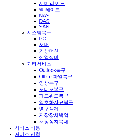
서버 레이드
맥 레이드
NAS
DAS
SAN
시스템복구
PC
서버
가상머신
산업장비
기타서비스
Outlook복구
Office 파일복구
영상복구
오디오복구
패드워드복구
암호화자료복구
영구삭제
저장장치백업
저장장치복제
서비스 비용
서비스 신청