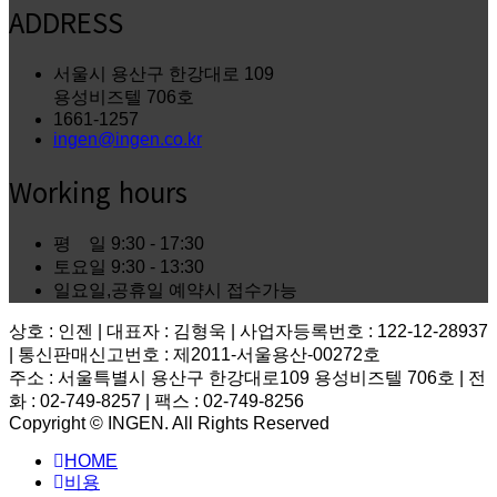
ADDRESS
서울시 용산구 한강대로 109
용성비즈텔 706호
1661-1257
ingen@ingen.co.kr
Working hours
평 일
9:30 - 17:30
토요일
9:30 - 13:30
일요일,공휴일
예약시 접수가능
상호 : 인젠 | 대표자 : 김형욱 | 사업자등록번호 : 122-12-28937
| 통신판매신고번호 : 제2011-서울용산-00272호
주소 : 서울특별시 용산구 한강대로109 용성비즈텔 706호 | 전
화 : 02-749-8257 | 팩스 : 02-749-8256
Copyright © INGEN. All Rights Reserved
Scroll
HOME
to
top
비용