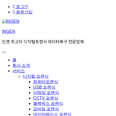
Skip
Skip
로그인
to
to
회원가입
navigation
content
INGEN
인젠 최고의 디지털포렌식 데이터복구 전문업체
Toggle
Primary
홈
menu
회사 소개
서비스
디지털 포렌식
컴퓨터포렌식
USB 포렌식
이메일 포렌식
CCTV 포렌식
블랙박스 포렌식
모바일 포렌식
데이터베이스 포렌식