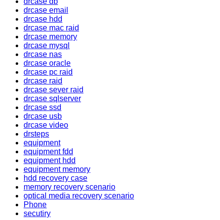
drcase db
drcase email
drcase hdd
drcase mac raid
drcase memory
drcase mysql
drcase nas
drcase oracle
drcase pc raid
drcase raid
drcase sever raid
drcase sqlserver
drcase ssd
drcase usb
drcase video
drsteps
equipment
equipment fdd
equipment hdd
equipment memory
hdd recovery case
memory recovery scenario
optical media recovery scenario
Phone
secutiry