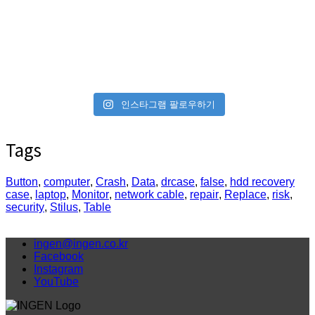
인스타그램 팔로우하기
Tags
Button
,
computer
,
Crash
,
Data
,
drcase
,
false
,
hdd recovery
case
,
laptop
,
Monitor
,
network cable
,
repair
,
Replace
,
risk
,
security
,
Stilus
,
Table
ingen@ingen.co.kr
Facebook
Instagram
YouTube