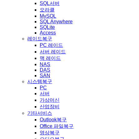
SQL서버
오라클
MySQL
SQL Anywhere
SQLite
Access
레이드복구
PC 레이드
서버 레이드
맥 레이드
NAS
DAS
SAN
시스템복구
PC
서버
가상머신
산업장비
기타서비스
Outlook복구
Office 파일복구
영상복구