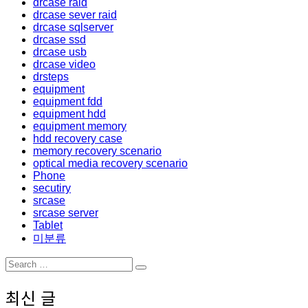
drcase raid
drcase sever raid
drcase sqlserver
drcase ssd
drcase usb
drcase video
drsteps
equipment
equipment fdd
equipment hdd
equipment memory
hdd recovery case
memory recovery scenario
optical media recovery scenario
Phone
secutiry
srcase
srcase server
Tablet
미분류
Search
Search
for:
최신 글