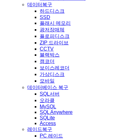
데이터복구
하드디스크
SSD
플래시 메모리
광저장매체
플로피디스크
ZIP 드라이브
CCTV
블랙박스
캠코더
보이스레코더
가상디스크
모바일
데이터베이스 복구
SQL서버
오라클
MySQL
SQL Anywhere
SQLite
Access
레이드복구
PC 레이드