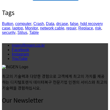
Tags
Button
,
computer
,
Crash
,
Data
,
drcase
,
false
,
hdd recovery
case
,
laptop
,
Monitor
,
network cable
,
repair
,
Replace
,
risk
,
security
,
Stilus
,
Table
ingen@ingen.co.kr
Facebook
Instagram
YouTube
최고의 기술력과 다양한 경험으로 고객에게 최고의 가치를 제공
하는 디지털포렌식 데이터복구 전문기업 인젠의 서비스와 최고의
기술력을 경험하십시요.
Our Newsletter