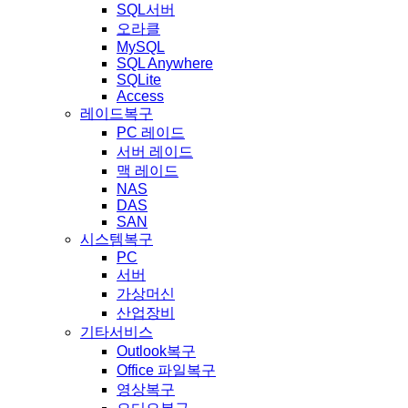
SQL서버
오라클
MySQL
SQL Anywhere
SQLite
Access
레이드복구
PC 레이드
서버 레이드
맥 레이드
NAS
DAS
SAN
시스템복구
PC
서버
가상머신
산업장비
기타서비스
Outlook복구
Office 파일복구
영상복구