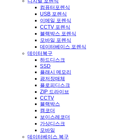
디지털 포렌식
컴퓨터포렌식
USB 포렌식
이메일 포렌식
CCTV 포렌식
블랙박스 포렌식
모바일 포렌식
데이터베이스 포렌식
데이터복구
하드디스크
SSD
플래시 메모리
광저장매체
플로피디스크
ZIP 드라이브
CCTV
블랙박스
캠코더
보이스레코더
가상디스크
모바일
데이터베이스 복구