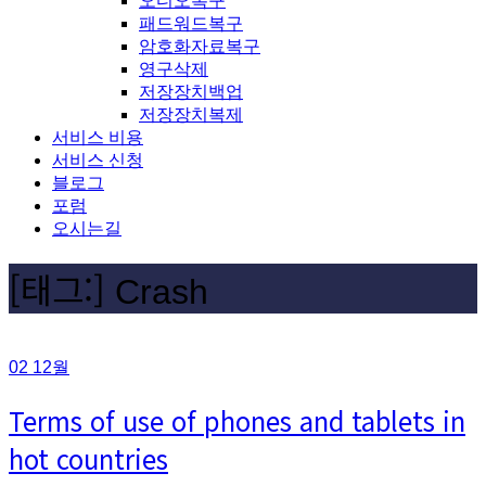
오디오복구
패드워드복구
암호화자료복구
영구삭제
저장장치백업
저장장치복제
서비스 비용
서비스 신청
블로그
포럼
오시는길
[태그:]
Crash
02
12월
Terms of use of phones and tablets in
hot countries