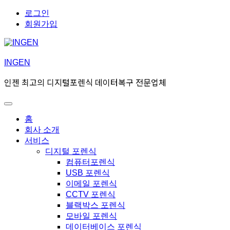
Skip
Skip
로그인
to
to
회원가입
navigation
content
INGEN
인젠 최고의 디지털포렌식 데이터복구 전문업체
Toggle
Primary
홈
menu
회사 소개
서비스
디지털 포렌식
컴퓨터포렌식
USB 포렌식
이메일 포렌식
CCTV 포렌식
블랙박스 포렌식
모바일 포렌식
데이터베이스 포렌식