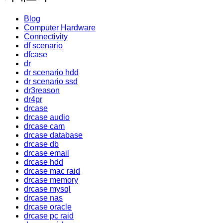
Blog
Computer Hardware
Connectivity
df scenario
dfcase
dr
dr scenario hdd
dr scenario ssd
dr3reason
dr4pr
drcase
drcase audio
drcase cam
drcase database
drcase db
drcase email
drcase hdd
drcase mac raid
drcase memory
drcase mysql
drcase nas
drcase oracle
drcase pc raid