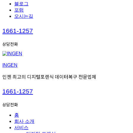
블로그
포럼
오시는길
Call
1661-1257
us
상담전화
INGEN
인젠 최고의 디지털포렌식 데이터복구 전문업체
Call
1661-1257
us
상담전화
홈
회사 소개
서비스