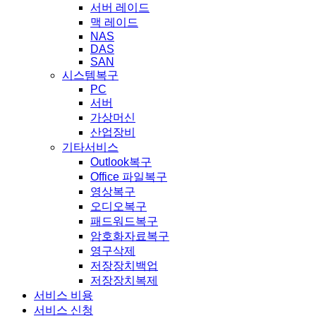
서버 레이드
맥 레이드
NAS
DAS
SAN
시스템복구
PC
서버
가상머신
산업장비
기타서비스
Outlook복구
Office 파일복구
영상복구
오디오복구
패드워드복구
암호화자료복구
영구삭제
저장장치백업
저장장치복제
서비스 비용
서비스 신청