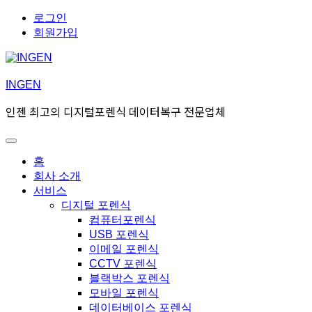
Skip
Skip
로그인
to
to
회원가입
navigation
content
INGEN
인젠 최고의 디지털포렌식 데이터복구 전문업체
Toggle
Primary
홈
menu
회사 소개
서비스
디지털 포렌식
컴퓨터포렌식
USB 포렌식
이메일 포렌식
CCTV 포렌식
블랙박스 포렌식
모바일 포렌식
데이터베이스 포렌식