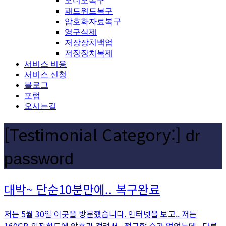
오디오복구
패드워드복구
암호화자료복구
영구삭제
저장장치백업
저장장치복제
서비스 비용
서비스 신청
블로그
포럼
오시는길
[Testimonial Category:]
dr
password
대박~ 단순10분만에.. 복구완료
저는 5월 30일 이곳을 방문했습니다. 인터넷을 보고.. 저는
160GB 외장하드에 암호가 걸려서.. 접근할 수가 없었는데.. 다른