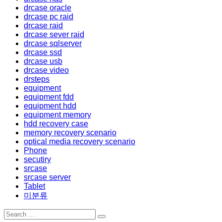
drcase oracle
drcase pc raid
drcase raid
drcase sever raid
drcase sqlserver
drcase ssd
drcase usb
drcase video
drsteps
equipment
equipment fdd
equipment hdd
equipment memory
hdd recovery case
memory recovery scenario
optical media recovery scenario
Phone
secutiry
srcase
srcase server
Tablet
미분류
Search
Search
for: