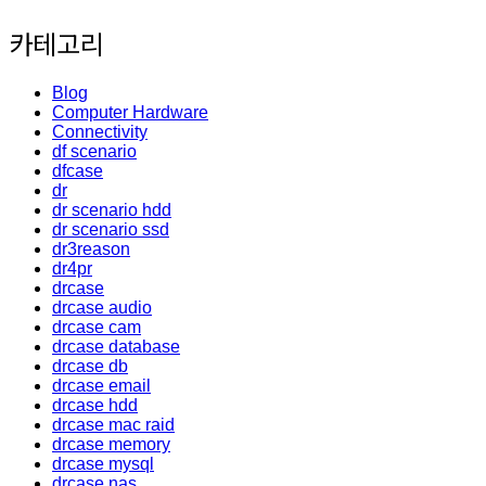
카테고리
Blog
Computer Hardware
Connectivity
df scenario
dfcase
dr
dr scenario hdd
dr scenario ssd
dr3reason
dr4pr
drcase
drcase audio
drcase cam
drcase database
drcase db
drcase email
drcase hdd
drcase mac raid
drcase memory
drcase mysql
drcase nas