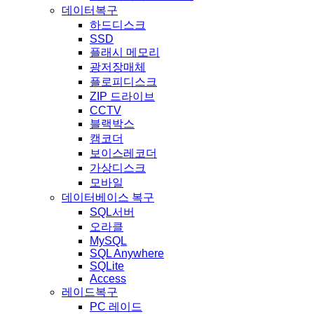
데이터복구
하드디스크
SSD
플래시 메모리
광저장매체
플로피디스크
ZIP 드라이브
CCTV
블랙박스
캠코더
보이스레코더
가상디스크
모바일
데이터베이스 복구
SQL서버
오라클
MySQL
SQL Anywhere
SQLite
Access
레이드복구
PC 레이드