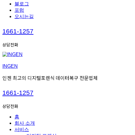
블로그
포럼
오시는길
Call
1661-1257
us
상담전화
INGEN
인젠 최고의 디지털포렌식 데이터복구 전문업체
Call
1661-1257
us
상담전화
홈
회사 소개
서비스