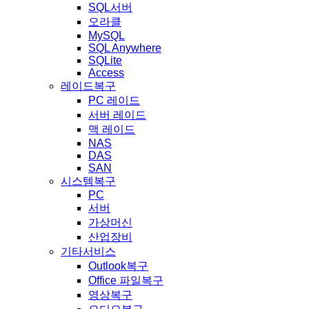
SQL서버
오라클
MySQL
SQL Anywhere
SQLite
Access
레이드복구
PC 레이드
서버 레이드
맥 레이드
NAS
DAS
SAN
시스템복구
PC
서버
가상머신
산업장비
기타서비스
Outlook복구
Office 파일복구
영상복구