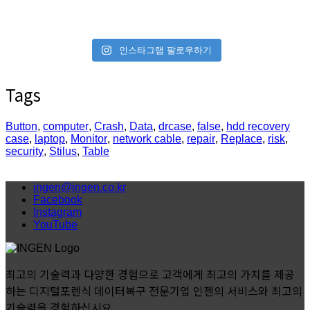
인스타그램 팔로우하기
Tags
Button
,
computer
,
Crash
,
Data
,
drcase
,
false
,
hdd recovery
case
,
laptop
,
Monitor
,
network cable
,
repair
,
Replace
,
risk
,
security
,
Stilus
,
Table
ingen@ingen.co.kr
Facebook
Instagram
YouTube
최고의 기술력과 다양한 경험으로 고객에게 최고의 가치를 제공
하는 디지털포렌식 데이터복구 전문기업 인젠의 서비스와 최고의
기술력을 경험하십시요.