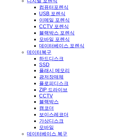
디지털 포렌식
컴퓨터포렌식
USB 포렌식
이메일 포렌식
CCTV 포렌식
블랙박스 포렌식
모바일 포렌식
데이터베이스 포렌식
데이터복구
하드디스크
SSD
플래시 메모리
광저장매체
플로피디스크
ZIP 드라이브
CCTV
블랙박스
캠코더
보이스레코더
가상디스크
모바일
데이터베이스 복구