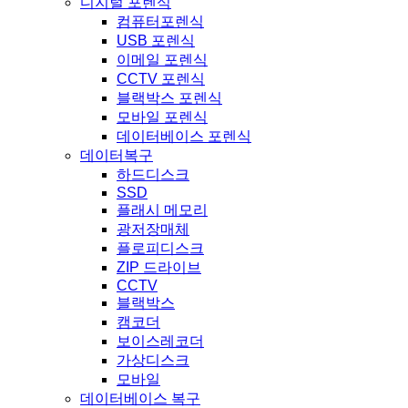
디지털 포렌식
컴퓨터포렌식
USB 포렌식
이메일 포렌식
CCTV 포렌식
블랙박스 포렌식
모바일 포렌식
데이터베이스 포렌식
데이터복구
하드디스크
SSD
플래시 메모리
광저장매체
플로피디스크
ZIP 드라이브
CCTV
블랙박스
캠코더
보이스레코더
가상디스크
모바일
데이터베이스 복구