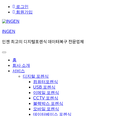
Skip
Skip
로그인
to
to
회원가입
navigation
content
INGEN
인젠 최고의 디지털포렌식 데이터복구 전문업체
Toggle
Primary
홈
menu
회사 소개
서비스
디지털 포렌식
컴퓨터포렌식
USB 포렌식
이메일 포렌식
CCTV 포렌식
블랙박스 포렌식
모바일 포렌식
데이터베이스 포렌식