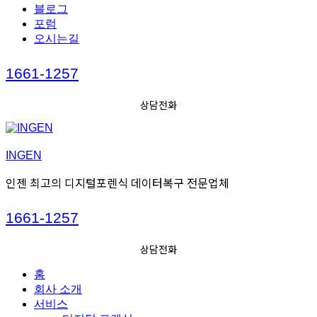
블로그
포럼
오시는길
Call
1661-1257
us
상담전화
INGEN
인젠 최고의 디지털포렌식 데이터복구 전문업체
Call
1661-1257
us
상담전화
홈
회사 소개
서비스