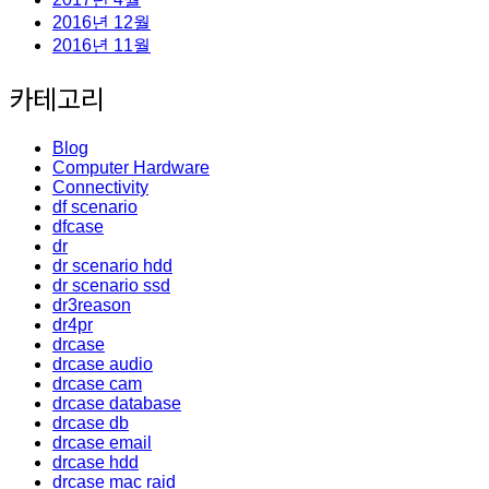
2016년 12월
2016년 11월
카테고리
Blog
Computer Hardware
Connectivity
df scenario
dfcase
dr
dr scenario hdd
dr scenario ssd
dr3reason
dr4pr
drcase
drcase audio
drcase cam
drcase database
drcase db
drcase email
drcase hdd
drcase mac raid