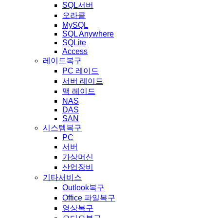
SQL서버
오라클
MySQL
SQL Anywhere
SQLite
Access
레이드복구
PC 레이드
서버 레이드
맥 레이드
NAS
DAS
SAN
시스템복구
PC
서버
가상머신
산업장비
기타서비스
Outlook복구
Office 파일복구
영상복구