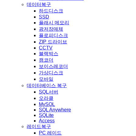
데이터복구
하드디스크
SSD
플래시 메모리
광저장매체
플로피디스크
ZIP 드라이브
CCTV
블랙박스
캠코더
보이스레코더
가상디스크
모바일
데이터베이스 복구
SQL서버
오라클
MySQL
SQL Anywhere
SQLite
Access
레이드복구
PC 레이드