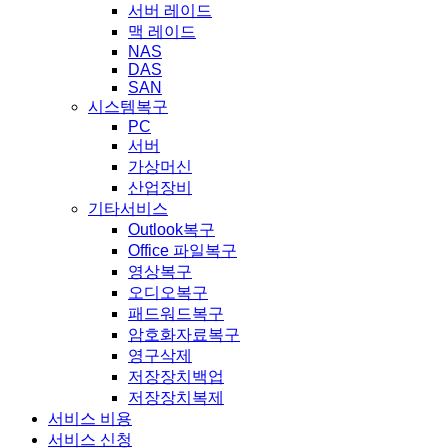
서버 레이드
맥 레이드
NAS
DAS
SAN
시스템복구
PC
서버
가상머신
산업장비
기타서비스
Outlook복구
Office 파일복구
영상복구
오디오복구
패드워드복구
암호화자료복구
영구삭제
저장장치백업
저장장치복제
서비스 비용
서비스 신청