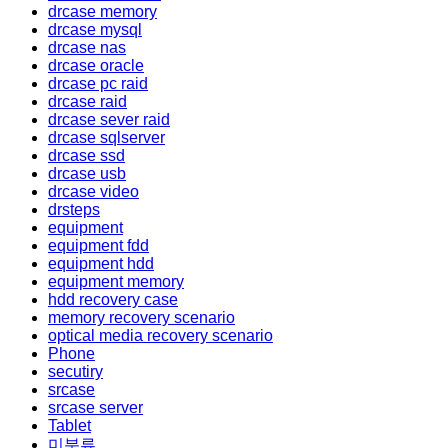
drcase memory
drcase mysql
drcase nas
drcase oracle
drcase pc raid
drcase raid
drcase sever raid
drcase sqlserver
drcase ssd
drcase usb
drcase video
drsteps
equipment
equipment fdd
equipment hdd
equipment memory
hdd recovery case
memory recovery scenario
optical media recovery scenario
Phone
secutiry
srcase
srcase server
Tablet
미분류