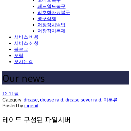
오디오복구
패드워드복구
암호화자료복구
영구삭제
저장장치백업
저장장치복제
서비스 비용
서비스 신청
블로그
포럼
오시는길
Our news
12
11월
Category:
drcase
,
drcase raid
,
drcase sever raid
,
미분류
Posted by
ingenit
레이드 구성된 파일서버