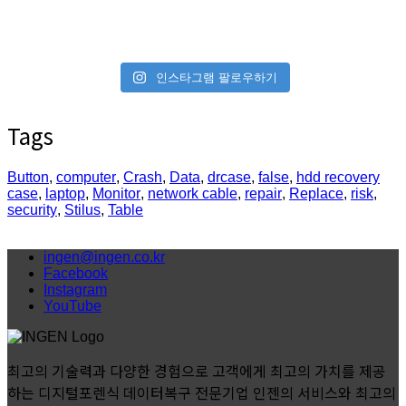
인스타그램 팔로우하기
Tags
Button
,
computer
,
Crash
,
Data
,
drcase
,
false
,
hdd recovery
case
,
laptop
,
Monitor
,
network cable
,
repair
,
Replace
,
risk
,
security
,
Stilus
,
Table
ingen@ingen.co.kr
Facebook
Instagram
YouTube
최고의 기술력과 다양한 경험으로 고객에게 최고의 가치를 제공
하는 디지털포렌식 데이터복구 전문기업 인젠의 서비스와 최고의